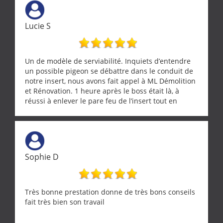
Lucie S
Un de modèle de serviabilité. Inquiets d’entendre
un possible pigeon se débattre dans le conduit de
notre insert, nous avons fait appel à ML Démolition
et Rénovation. 1 heure après le boss était là, à
réussi à enlever le pare feu de l’insert tout en
récupérant avec beaucoup de délicatesse une
tourterelle et s’est ensuite patiemment occupé de
l’oiseau jusqu’à ce qu’il reprenne ses esprits et
puisse s’envoler. Après quoi il a procédé au
ramonage de notre insert avec dextérité et une
Sophie D
grande propreté, nous gratifiant également de
nombreux conseils concernant d’autres sujets. Un
entrepreneur comme on souhaite en rencontrer.
Encore un grand merci à lui.
Très bonne prestation donne de très bons conseils
fait très bien son travail