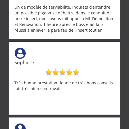
Un de modèle de serviabilité. Inquiets d’entendre
un possible pigeon se débattre dans le conduit de
notre insert, nous avons fait appel à ML Démolition
et Rénovation. 1 heure après le boss était là, à
réussi à enlever le pare feu de l’insert tout en
récupérant avec beaucoup de délicatesse une
tourterelle et s’est ensuite patiemment occupé de
l’oiseau jusqu’à ce qu’il reprenne ses esprits et
puisse s’envoler. Après quoi il a procédé au
ramonage de notre insert avec dextérité et une
Sophie D
grande propreté, nous gratifiant également de
nombreux conseils concernant d’autres sujets. Un
entrepreneur comme on souhaite en rencontrer.
Encore un grand merci à lui.
Très bonne prestation donne de très bons conseils
fait très bien son travail