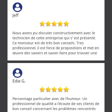
vraiment rassurant de pouvoir compter sur des
artisans aussi professionnels. Merci encore !
Jeff
Nous avons pu discuter constructivement avec le
technicien de cette entreprise qui s' est présenté.
Ce monsieur est de très bon conseils. Tres
professionnel, il est force de propositions et met en
œuvre des savoirs et savoir-faire pour trouver une
solution a vos problèmes qui vous conviennent. Ça
demande de l écoute et de la considération, ce qui
ne se trouve que chez les pationnés de leur métier.
Merci a ce monsieur pour sa disponibilité
Edie G.
Personnage particulier avec de l’humour. Un
professionnel de qualité a l’écoute de ses clients de
bon conseil concernant les problèmes rencontrés