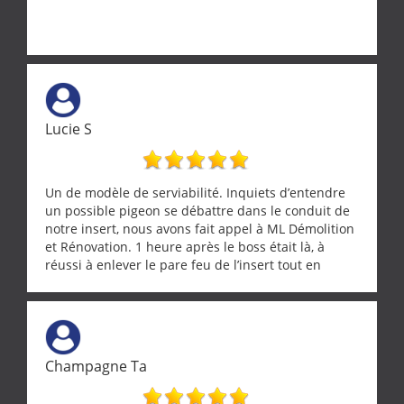
Lucie S
Un de modèle de serviabilité. Inquiets d’entendre
un possible pigeon se débattre dans le conduit de
notre insert, nous avons fait appel à ML Démolition
et Rénovation. 1 heure après le boss était là, à
réussi à enlever le pare feu de l’insert tout en
récupérant avec beaucoup de délicatesse une
tourterelle et s’est ensuite patiemment occupé de
l’oiseau jusqu’à ce qu’il reprenne ses esprits et
puisse s’envoler. Après quoi il a procédé au
ramonage de notre insert avec dextérité et une
Champagne Ta
grande propreté, nous gratifiant également de
nombreux conseils concernant d’autres sujets. Un