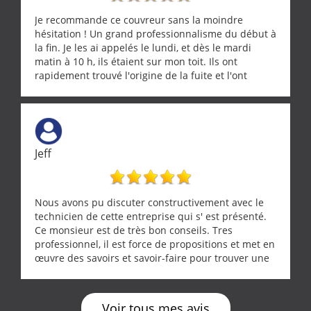
entrepreneur comme on souhaite en rencontrer.
Encore un grand merci à lui.
Je recommande ce couvreur sans la moindre
hésitation ! Un grand professionnalisme du début à
la fin. Je les ai appelés le lundi, et dès le mardi
matin à 10 h, ils étaient sur mon toit. Ils ont
rapidement trouvé l'origine de la fuite et l'ont
réparée efficacement, le tout en un temps record.
Une équipe sérieuse, réactive et compétente. C'est
vraiment rassurant de pouvoir compter sur des
artisans aussi professionnels. Merci encore !
Jeff
Nous avons pu discuter constructivement avec le
technicien de cette entreprise qui s' est présenté.
Ce monsieur est de très bon conseils. Tres
professionnel, il est force de propositions et met en
œuvre des savoirs et savoir-faire pour trouver une
solution a vos problèmes qui vous conviennent. Ça
demande de l écoute et de la considération, ce qui
ne se trouve que chez les pationnés de leur métier.
Voir tous mes avis