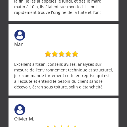
la fin. Je les ai appelés le lundi, et dès le mardi
matin à 10 h, ils étaient sur mon toit. Ils ont
rapidement trouvé l'origine de la fuite et l'ont
réparée efficacement, le tout en un temps record.
Une équipe sérieuse, réactive et compétente. C'est
vraiment rassurant de pouvoir compter sur des
artisans aussi professionnels. Merci encore !
Man
Excellent artisan, conseils avisés, analyses sur
mesure de l'environnement technique et structurel,
je recommande fortement cette entreprise qui est
à l'écoute et entend le besoin du client sans le
décevoir, écran sous toiture, solin d'étanchéité,
realignement d'une pergola, dalle sous
récupérateur d'eau, tout a été parfaitement mis en
œuvre sans besoin d'y revenir. confiance assurée.
Olivier M.