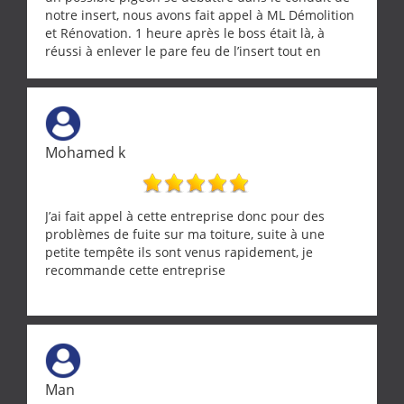
notre insert, nous avons fait appel à ML Démolition
et Rénovation. 1 heure après le boss était là, à
réussi à enlever le pare feu de l’insert tout en
récupérant avec beaucoup de délicatesse une
tourterelle et s’est ensuite patiemment occupé de
l’oiseau jusqu’à ce qu’il reprenne ses esprits et
puisse s’envoler. Après quoi il a procédé au
ramonage de notre insert avec dextérité et une
Mohamed k
grande propreté, nous gratifiant également de
nombreux conseils concernant d’autres sujets. Un
entrepreneur comme on souhaite en rencontrer.
Encore un grand merci à lui.
J’ai fait appel à cette entreprise donc pour des
problèmes de fuite sur ma toiture, suite à une
petite tempête ils sont venus rapidement, je
recommande cette entreprise
Man