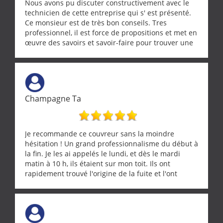
Nous avons pu discuter constructivement avec le
technicien de cette entreprise qui s' est présenté.
Ce monsieur est de très bon conseils. Tres
professionnel, il est force de propositions et met en
œuvre des savoirs et savoir-faire pour trouver une
solution a vos problèmes qui vous conviennent. Ça
demande de l écoute et de la considération, ce qui
ne se trouve que chez les pationnés de leur métier.
Merci a ce monsieur pour sa disponibilité
Champagne Ta
Je recommande ce couvreur sans la moindre
hésitation ! Un grand professionnalisme du début à
la fin. Je les ai appelés le lundi, et dès le mardi
matin à 10 h, ils étaient sur mon toit. Ils ont
rapidement trouvé l'origine de la fuite et l'ont
réparée efficacement, le tout en un temps record.
Une équipe sérieuse, réactive et compétente. C'est
vraiment rassurant de pouvoir compter sur des
artisans aussi professionnels. Merci encore !