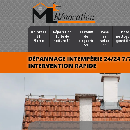
Couvreur
Réparation
Travaux
Pose
Pose 
51
fuite de
de
de
nettoya
Marne
toiture 51
zinguerie
velux
gouttièr
51
51
DÉPANNAGE INTEMPÉRIE 24/24 7/
INTERVENTION RAPIDE