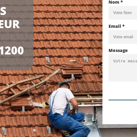
Nom *
LS
EUR
Email *
1200
Message