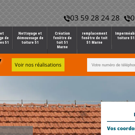
03 59 28 24 28
0
et
Nettoyage et
Création
remplacement
Imperméabi
ge de
démoussage de
fenêtre de
fenêtre de toit
toiture 5
es 51
toiture 51
toit 51
51 Marne
Marne
7
Voir nos réalisations
Vos coord