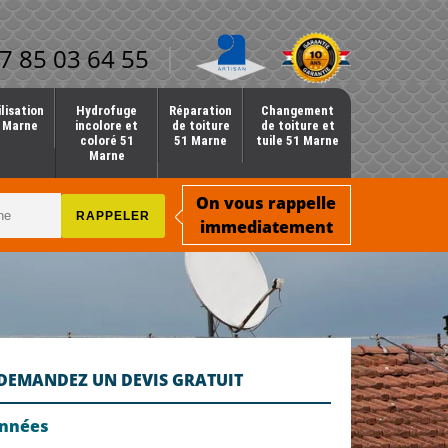
7 85 03 64 55
lisation
Hydrofuge
Réparation
Changement
1 Marne
incolore et
de toiture
de toiture et
coloré 51
51 Marne
tuile 51 Marne
Marne
On vous rappelle
immediatement
DEMANDEZ UN DEVIS GRATUIT
onnées