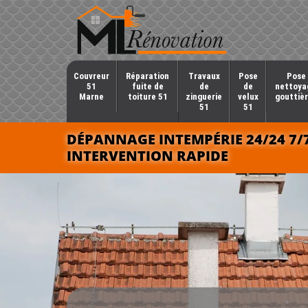
Couvreur
Réparation
Travaux
Pose
Pose 
51
fuite de
de
de
nettoya
Marne
toiture 51
zinguerie
velux
gouttièr
51
51
DÉPANNAGE INTEMPÉRIE 24/24 7/
INTERVENTION RAPIDE