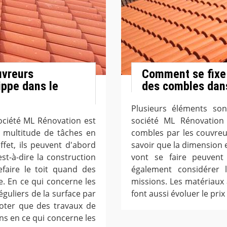
uvreurs
Comment se fixe l
ippe dans le
des combles dans
Plusieurs éléments son
société ML Rénovation est
société ML Rénovation 
 multitude de tâches en
combles par les couvreur
ffet, ils peuvent d'abord
savoir que la dimension e
est-à-dire la construction
vont se faire peuvent f
refaire le toit quand des
également considérer l
. En ce qui concerne les
missions. Les matériaux 
réguliers de la surface par
font aussi évoluer le prix
noter que des travaux de
ans en ce qui concerne les