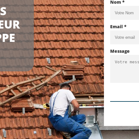
Nom *
LS
EUR
Email *
PPE
Message