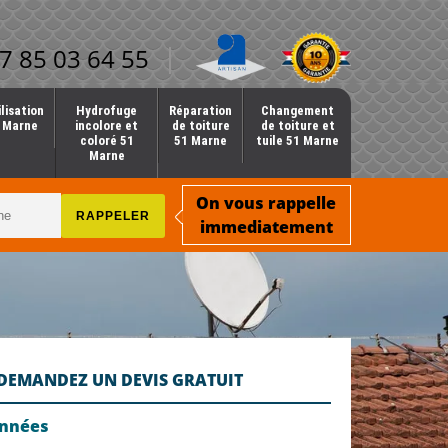
7 85 03 64 55
lisation
Hydrofuge
Réparation
Changement
1 Marne
incolore et
de toiture
de toiture et
coloré 51
51 Marne
tuile 51 Marne
Marne
On vous rappelle
immediatement
DEMANDEZ UN DEVIS GRATUIT
onnées