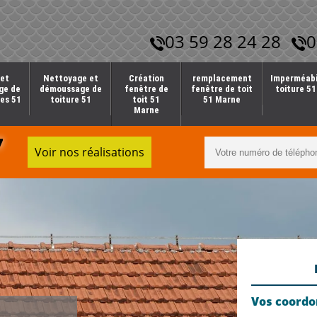
03 59 28 24 28
0
et
Nettoyage et
Création
remplacement
Imperméabi
ge de
démoussage de
fenêtre de
fenêtre de toit
toiture 5
es 51
toiture 51
toit 51
51 Marne
Marne
7
Voir nos réalisations
Vos coord