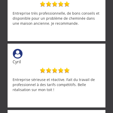
nombreux conseils concernant d’autres sujets. Un
entrepreneur comme on souhaite en rencontrer.
Encore un grand merci à lui.
Entreprise très professionnelle, de bons conseils et
disponible pour un problème de cheminée dans
une maison ancienne. Je recommande.
Cyril
Entreprise sérieuse et réactive. Fait du travail de
professionnel à des tarifs compétitifs. Belle
réalisation sur mon toit !