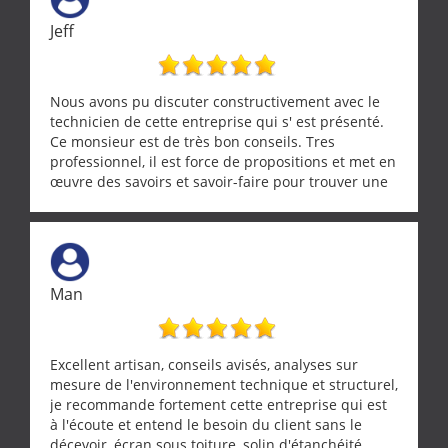
Jeff
Nous avons pu discuter constructivement avec le
technicien de cette entreprise qui s' est présenté.
Ce monsieur est de très bon conseils. Tres
professionnel, il est force de propositions et met en
œuvre des savoirs et savoir-faire pour trouver une
solution a vos problèmes qui vous conviennent. Ça
demande de l écoute et de la considération, ce qui
ne se trouve que chez les pationnés de leur métier.
Merci a ce monsieur pour sa disponibilité
Man
Excellent artisan, conseils avisés, analyses sur
mesure de l'environnement technique et structurel,
je recommande fortement cette entreprise qui est
à l'écoute et entend le besoin du client sans le
décevoir, écran sous toiture, solin d'étanchéité,