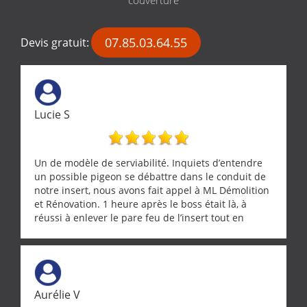
07.85.03.64.55
Devis gratuit:
Lucie S
Un de modèle de serviabilité. Inquiets d’entendre
un possible pigeon se débattre dans le conduit de
notre insert, nous avons fait appel à ML Démolition
et Rénovation. 1 heure après le boss était là, à
réussi à enlever le pare feu de l’insert tout en
récupérant avec beaucoup de délicatesse une
tourterelle et s’est ensuite patiemment occupé de
l’oiseau jusqu’à ce qu’il reprenne ses esprits et
puisse s’envoler. Après quoi il a procédé au
ramonage de notre insert avec dextérité et une
Aurélie V
grande propreté, nous gratifiant également de