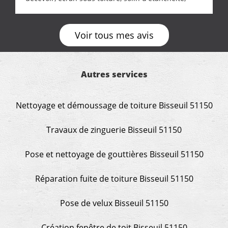
realignement d'une pergola, dalle sous
récupérateur d'eau, tout a été parfaitement mis en
œuvre sans besoin d'y revenir. confiance assurée.
Voir tous mes avis
Autres services
Nettoyage et démoussage de toiture Bisseuil 51150
Travaux de zinguerie Bisseuil 51150
Pose et nettoyage de gouttières Bisseuil 51150
Réparation fuite de toiture Bisseuil 51150
Pose de velux Bisseuil 51150
Création fenêtre de toit Bisseuil 51150