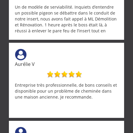
Un de modèle de serviabilité. Inquiets d’entendre
un possible pigeon se débattre dans le conduit de
notre insert, nous avons fait appel à ML Démolition
et Rénovation. 1 heure après le boss était là, à
réussi à enlever le pare feu de l’insert tout en
récupérant avec beaucoup de délicatesse une
tourterelle et s’est ensuite patiemment occupé de
l’oiseau jusqu’à ce qu’il reprenne ses esprits et
puisse s’envoler. Après quoi il a procédé au
ramonage de notre insert avec dextérité et une
Aurélie V
grande propreté, nous gratifiant également de
nombreux conseils concernant d’autres sujets. Un
entrepreneur comme on souhaite en rencontrer.
Encore un grand merci à lui.
Entreprise très professionnelle, de bons conseils et
disponible pour un problème de cheminée dans
une maison ancienne. Je recommande.