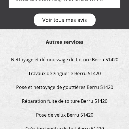
réparée efficacement, le tout en un temps record.
Une équipe sérieuse, réactive et compétente. C'est
vraiment rassurant de pouvoir compter sur des
Voir tous mes avis
artisans aussi professionnels. Merci encore !
Autres services
Nettoyage et démoussage de toiture Berru 51420
Travaux de zinguerie Berru 51420
Pose et nettoyage de gouttières Berru 51420
Réparation fuite de toiture Berru 51420
Pose de velux Berru 51420
Création fenêtre de toit Berru 51420