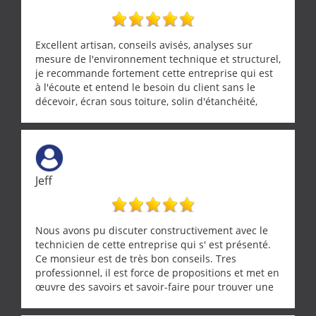
Excellent artisan, conseils avisés, analyses sur
mesure de l'environnement technique et structurel,
je recommande fortement cette entreprise qui est
à l'écoute et entend le besoin du client sans le
décevoir, écran sous toiture, solin d'étanchéité,
realignement d'une pergola, dalle sous
récupérateur d'eau, tout a été parfaitement mis en
œuvre sans besoin d'y revenir. confiance assurée.
Jeff
Nous avons pu discuter constructivement avec le
technicien de cette entreprise qui s' est présenté.
Ce monsieur est de très bon conseils. Tres
professionnel, il est force de propositions et met en
œuvre des savoirs et savoir-faire pour trouver une
solution a vos problèmes qui vous conviennent. Ça
demande de l écoute et de la considération, ce qui