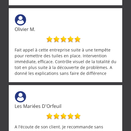
réparée efficacement, le tout en un temps record.
Une équipe sérieuse, réactive et compétente. C'est
vraiment rassurant de pouvoir compter sur des
artisans aussi professionnels. Merci encore !
Olivier M.
Fait appel à cette entreprise suite à une tempête
pour remettre des tuiles en place. Intervention
immédiate, efficace. Contrôle visuel de la totalité du
toit en plus suite à la découverte de problèmes. A
donné les explications sans faire de différence
entre nous deux. A recommander
Les Mariées D'Orfeuil
A l'écoute de son client. Je recommande sans