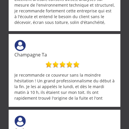
mesure de l'environnement technique et structurel,
je recommande fortement cette entreprise qui est
à l'écoute et entend le besoin du client sans le
décevoir, écran sous toiture, solin d'étanchéité,
realignement d'une pergola, dalle sous
récupérateur d'eau, tout a été parfaitement mis en
œuvre sans besoin d'y revenir. confiance assurée.
Champagne Ta
Je recommande ce couvreur sans la moindre
hésitation ! Un grand professionnalisme du début à
la fin. Je les ai appelés le lundi, et dès le mardi
matin à 10 h, ils étaient sur mon toit. Ils ont
rapidement trouvé l'origine de la fuite et l'ont
réparée efficacement, le tout en un temps record.
Une équipe sérieuse, réactive et compétente. C'est
vraiment rassurant de pouvoir compter sur des
artisans aussi professionnels. Merci encore !