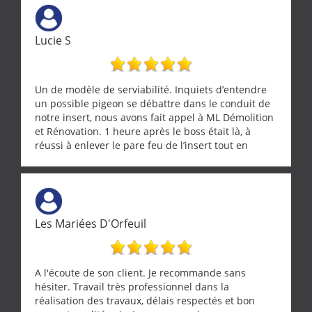
ne se trouve que chez les pationnés de leur métier.
Merci a ce monsieur pour sa disponibilité
Lucie S
Un de modèle de serviabilité. Inquiets d’entendre
un possible pigeon se débattre dans le conduit de
notre insert, nous avons fait appel à ML Démolition
et Rénovation. 1 heure après le boss était là, à
réussi à enlever le pare feu de l’insert tout en
récupérant avec beaucoup de délicatesse une
tourterelle et s’est ensuite patiemment occupé de
l’oiseau jusqu’à ce qu’il reprenne ses esprits et
puisse s’envoler. Après quoi il a procédé au
ramonage de notre insert avec dextérité et une
Les Mariées D'Orfeuil
grande propreté, nous gratifiant également de
nombreux conseils concernant d’autres sujets. Un
entrepreneur comme on souhaite en rencontrer.
Encore un grand merci à lui.
A l'écoute de son client. Je recommande sans
hésiter. Travail très professionnel dans la
réalisation des travaux, délais respectés et bon